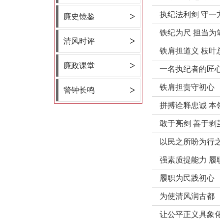
执纪法利剑 守一
>
廉史镜鉴
铁纪为尺 担当为
>
清风时评
​铁肩担道义 枝叶
>
廉政课堂
一名执纪者的匠
铁肩担责守初心
>
警钟长鸣
拼搏诠释忠诚 本
敢于亮剑 善于剥
以民之所盼为行
强素质提能力 履
履职为民践初心
为使清风润古都
让公平正义具象