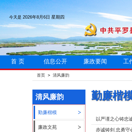
今天是
2026年8月6日 星期四
首 页
信息公开
廉政要闻
工
首页
>
清风廉韵
勤廉楷
清风廉韵
>
勤廉楷模
以严谨之心铸忠
>
廉政文苑
赤诚铸剑 忠勇守