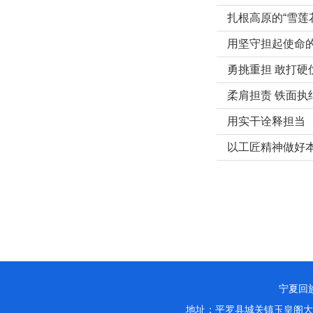
扎根高原的“雪莲
用坚守担起使命
勇挑重担 敢打硬
柔肩担责 铁面执
用实干诠释担当
以工匠精神做好
宁夏回族
地址：平罗县城关镇玉皇阁大