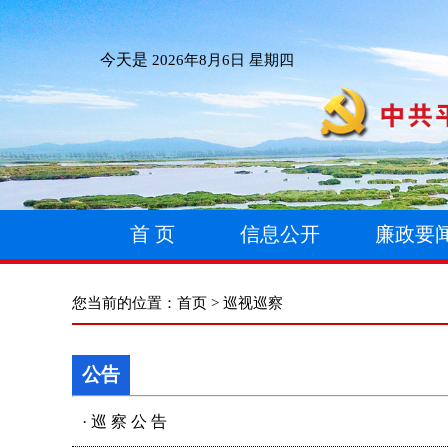
今天是
2026年8月6日 星期四
首 页
信息公开
廉政要
您当前的位置：
首页
>
巡视巡察
公告
·
巡 察 公 告